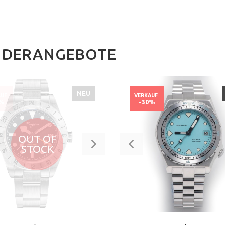
NDERANGEBOTE
NEU
AUF
VERKAUF
7%
-30%
OUT OF
STOCK