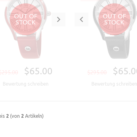
OUT OF
OUT OF
STOCK
STOCK
$65.00
$65.0
$295.00
$295.00
Bewertung schreiben
Bewertung schreibe
bis
2
(von
2
Artikeln)