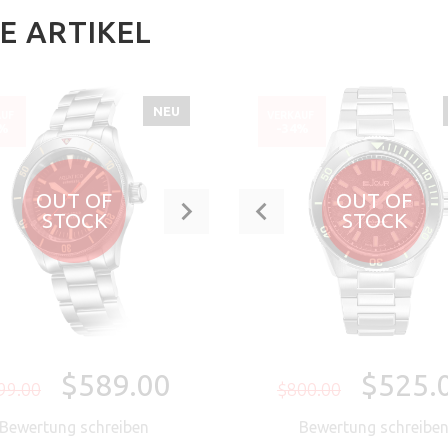
E ARTIKEL
NEU
AUF
VERKAUF
6%
-34%
OUT OF
OUT OF
STOCK
STOCK
$589.00
$525.
99.00
$800.00
Bewertung schreiben
Bewertung schreibe