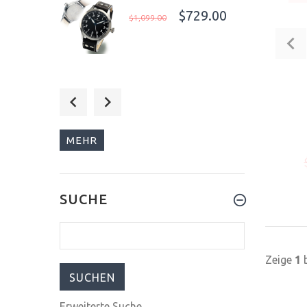
$729.00
$1,099.00
$949.00
$1,249.00
MEHR
$45.00
SUCHE
$99.00
Zeige
1
Erweiterte Suche