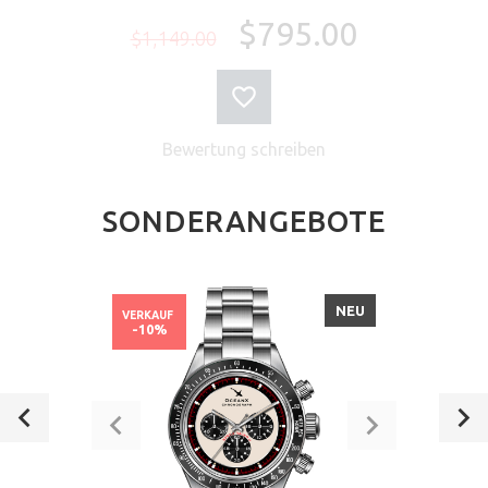
$795.00
$1,149.00
Bewertung schreiben
SONDERANGEBOTE
NEU
VERKAUF
-10%