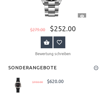
CH
SCHNELLANSI
$252.00
$279.00
WARENKORB
Bewertung schreiben
SONDERANGEBOTE
$620.00
$950.00