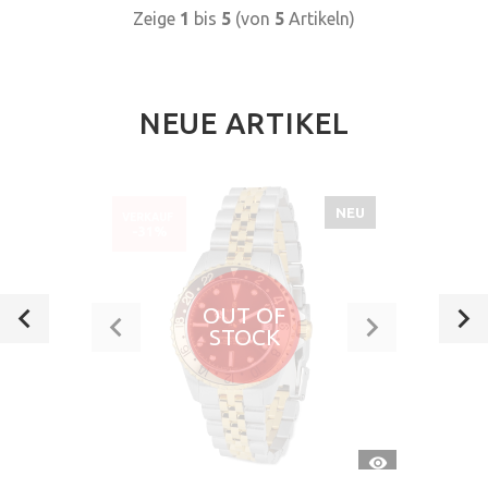
Zeige
1
bis
5
(von
5
Artikeln)
NEUE ARTIKEL
NEU
VERKAUF
-31%
OUT OF
STOCK
CH
SCHNELLANSI