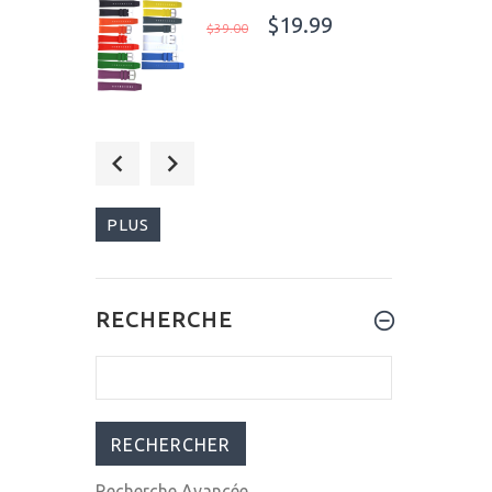
$19.99
$39.00
$459.00
$599.00
PLUS
$309.00
RECHERCHE
$399.00
Recherche Avancée