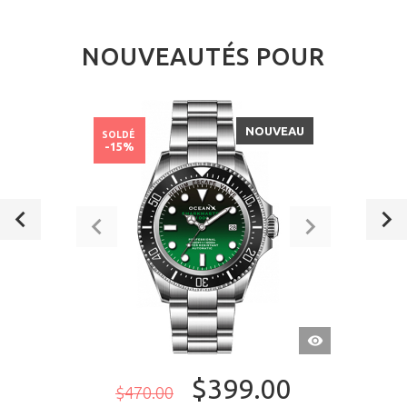
NOUVEAUTÉS POUR
NOUVEAU
SOLDÉ
-15%
APERÇU
RAPIDE
$399.00
$470.00