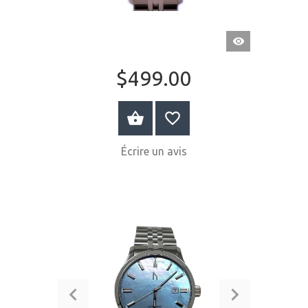
APERÇU
RAPIDE
$499.00
ACHETER MAINTENANT
Écrire un avis