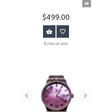
APERÇU
RAPIDE
$499.00
ACHETER MAINTENANT
Écrire un avis