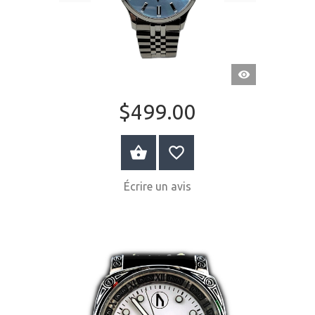
APERÇU
RAPIDE
$499.00
ACHETER MAINTENANT
Écrire un avis