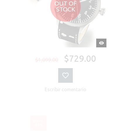
OUT OF
STOCK
VISTA
RÁPIDA
$729.00
$1,099.00
Escribir comentario
VENTA
-30%