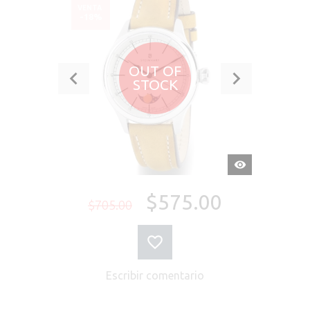
VENTA
-18%
OUT OF
STOCK
VISTA
RÁPIDA
$575.00
$705.00
Escribir comentario