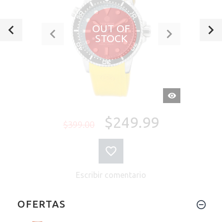
OUT OF
STOCK
VISTA
RÁPIDA
$249.99
$399.00
Escribir comentario
OFERTAS