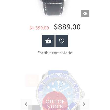
VISTA
RÁPIDA
$889.00
$1,399.00
COMPRAR AHORA
Escribir comentario
VENTA
-24%
OUT OF
STOCK