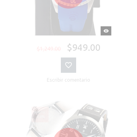
VISTA
RÁPIDA
$949.00
$1,249.00
Escribir comentario
VENTA
-34%