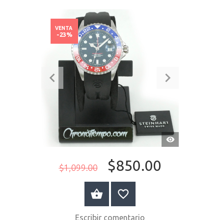
VENTA
-23%
VISTA
RÁPIDA
$850.00
$1,099.00
COMPRAR AHORA
Escribir comentario