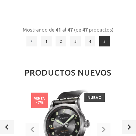
Mostrando de
41
al
47
(de
47
productos)
1
2
3
4
5
PRODUCTOS NUEVOS
NUEVO
VENTA
-7%