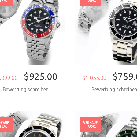
16%
-28%
$925.00
$759.
,099.00
$1,055.00
Bewertung schreiben
Bewertung schreibe
JETZT KAUFEN
JETZT KAUF
RKAUF
VERKAUF
14%
-35%