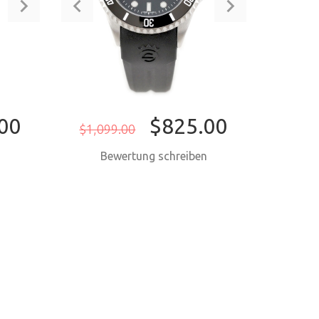
00
$825.00
$1,099.00
n
Bewertung schreiben
EN
JETZT KAUFEN