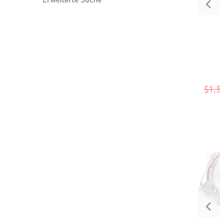
$1,
VE
-