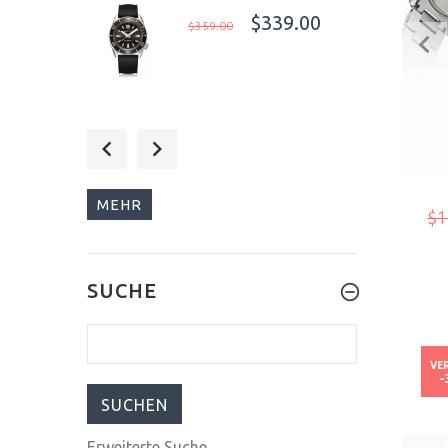
$339.00
$359.00
$279.00
$299.00
MEHR
$1
$279.00
SUCHE
$299.00
VE
-
Erweiterte Suche