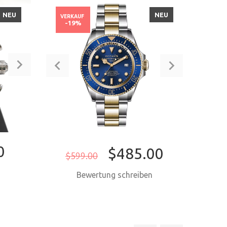
NEU
NEU
VERKAUF
VERK
-19%
-2
0
$485.00
$599.00
n
Bewertung schreiben