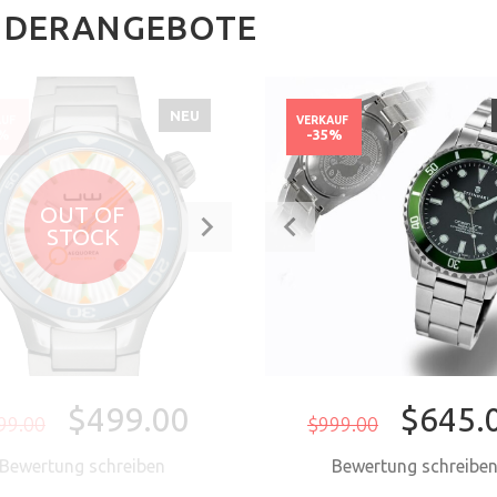
NDERANGEBOTE
NEU
AUF
VERKAUF
0%
-35%
OUT OF
STOCK
$499.00
$645.
99.00
$999.00
Bewertung schreiben
Bewertung schreibe