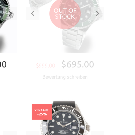
OUT OF
STOCK
00
$695.00
$999.00
n
Bewertung schreiben
EN
VERKAUF
-25%