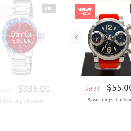
NEU
AUF
VERKAUF
0%
-21%
OUT OF
STOCK
$55.0
$335.00
$69.99
74.46
Bewertung schreibe
Bewertung schreiben