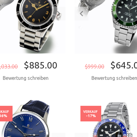
$885.00
$645.
,033.00
$999.00
Bewertung schreiben
Bewertung schreibe
JETZT KAUFEN
JETZT KAUF
RKAUF
VERKAUF
36%
-17%