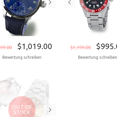
$1,019.00
$995.
599.00
$1,199.00
Bewertung schreiben
Bewertung schreibe
JETZT KAUFEN
JETZT KAUF
RKAUF
30%
OUT OF
STOCK