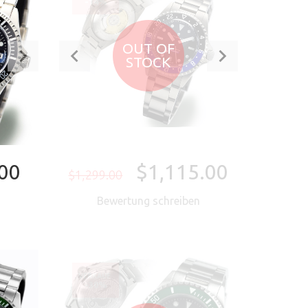
-14%
OUT OF
STOCK
00
$1,115.00
$1,299.00
n
Bewertung schreiben
EN
VERKAUF
-30%