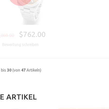
$762.00
,089.00
Bewertung schreiben
bis
30
(von
47
Artikeln)
E ARTIKEL