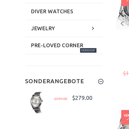
-
DIVER WATCHES
JEWELRY
PRE-LOVED CORNER
VERKAUF
$1
SONDERANGEBOTE
$279.00
$299.00
VE
-