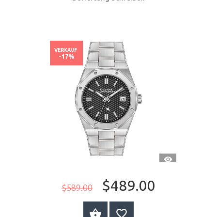
VERKAUF
-17%
SCHNELLANSI
$489.00
$589.00
JETZT KAUFEN