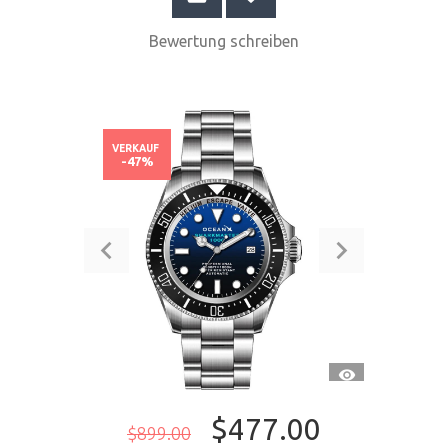
Bewertung schreiben
VERKAUF
-47%
SCHNELLANSI
$477.00
$899.00