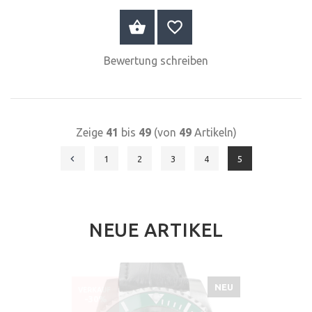
JETZT KAUFEN
Bewertung schreiben
Zeige
41
bis
49
(von
49
Artikeln)
1
2
3
4
5
NEUE ARTIKEL
NEU
VERKAUF
-30%