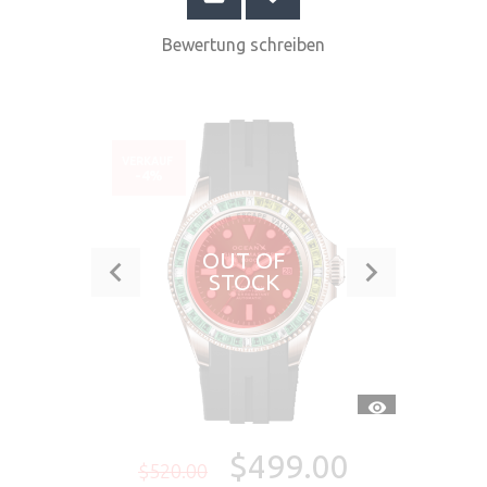
Bewertung schreiben
VERKAUF
-4%
OUT OF
STOCK
SCHNELLANSI
$499.00
$520.00