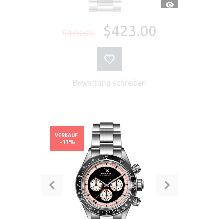
SCHNELLANSI
$423.00
$470.00
Bewertung schreiben
VERKAUF
-11%