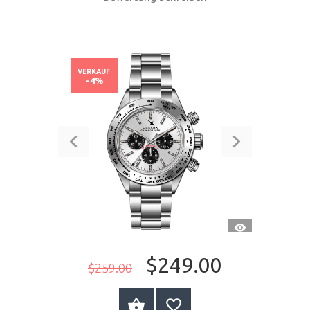
VERKAUF
-4%
SCHNELLANSI
$249.00
$259.00
JETZT KAUFEN