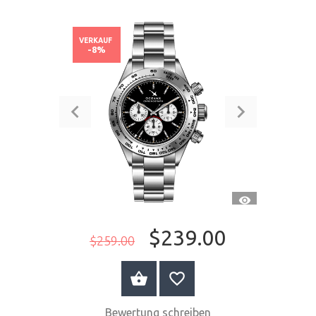
VERKAUF
-8%
SCHNELLANSI
$239.00
$259.00
JETZT KAUFEN
Bewertung schreiben