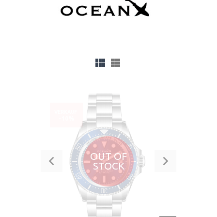
VERKAUF
-10%
OUT OF
STOCK