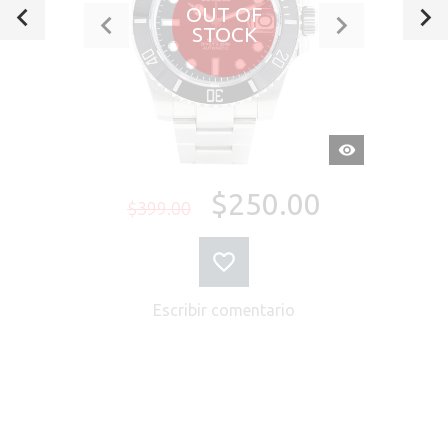
OUT OF
STOCK
VISTA
RÁPIDA
$250.00
$399.00
Escribir comentario