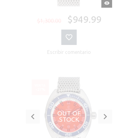
VISTA
RÁPIDA
$949.99
$1,300.00
Escribir comentario
VENTA
-27%
OUT OF
STOCK