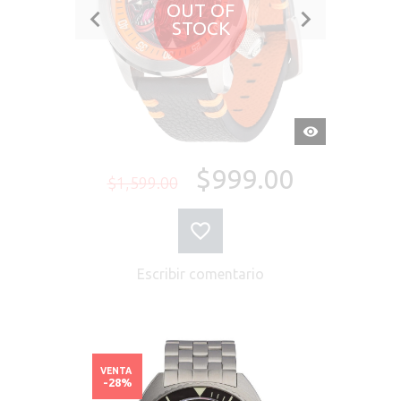
OUT OF
STOCK
VISTA
RÁPIDA
$999.00
$1,599.00
Escribir comentario
VENTA
-28%