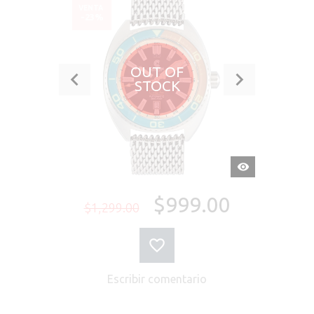
VENTA
-23%
OUT OF
STOCK
VISTA
RÁPIDA
$999.00
$1,299.00
Escribir comentario