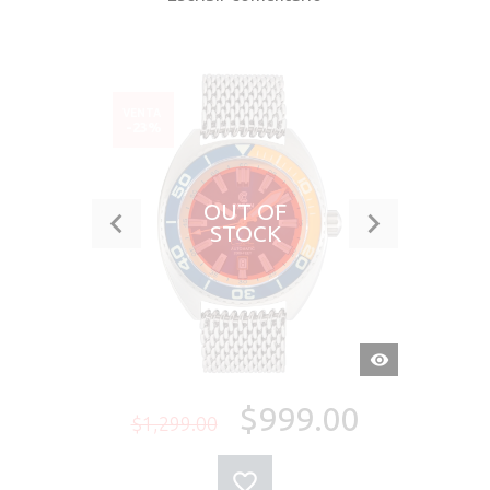
VENTA
-23%
OUT OF
STOCK
VISTA
RÁPIDA
$999.00
$1,299.00