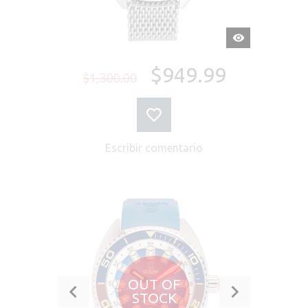
VISTA
RÁPIDA
$949.99
$1,300.00
Escribir comentario
OUT OF
STOCK