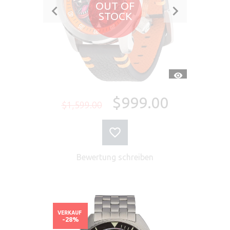
OUT OF
STOCK
SCHNELLANSI
$999.00
$1,599.00
Bewertung schreiben
VERKAUF
-28%