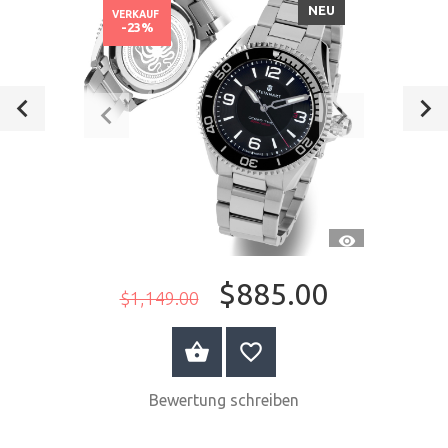
NEU
VERKAUF
-23%
CH
SCHNELLANSI
$885.00
$1,149.00
WARENKORB
Bewertung schreiben