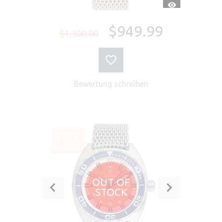
SCHNELLANSI
$949.99
$1,300.00
Bewertung schreiben
VERKAUF
-27%
OUT OF
STOCK