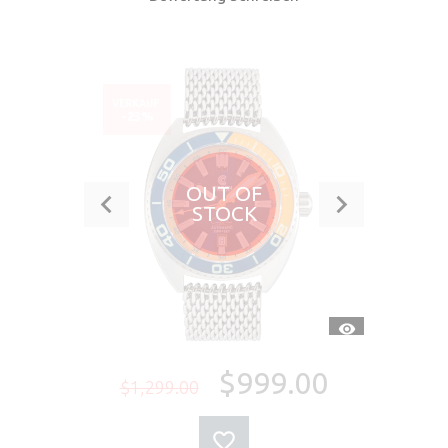
VERKAUF
-23%
OUT OF
STOCK
SCHNELLANSI
$999.00
$1,299.00