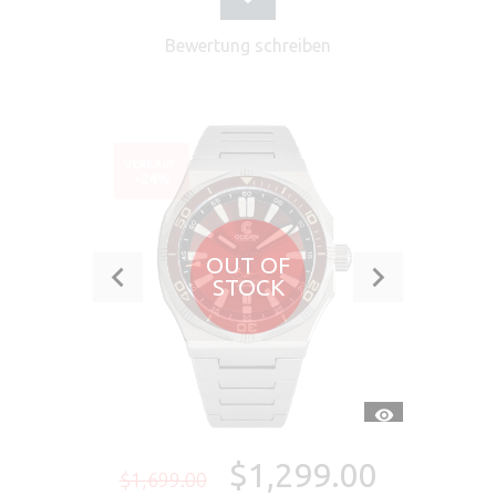
Bewertung schreiben
VERKAUF
-24%
OUT OF
STOCK
SCHNELLANSI
$1,299.00
$1,699.00