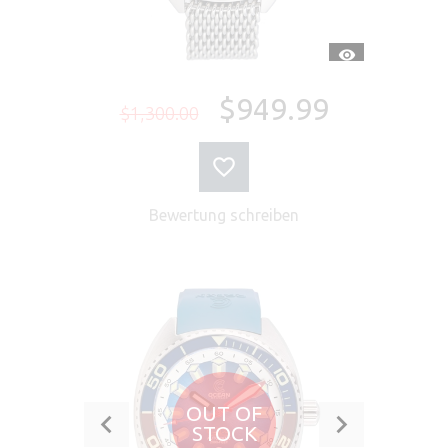
SCHNELLANSI
$949.99
$1,300.00
Bewertung schreiben
OUT OF
STOCK