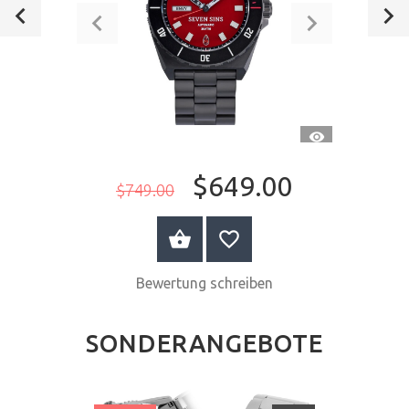
CH
SCHNELLANSI
$649.00
$749.00
WARENKORB
Bewertung schreiben
SONDERANGEBOTE