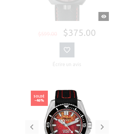
APERÇU
RAPIDE
$375.00
$599.00
Écrire un avis
SOLDÉ
-46%