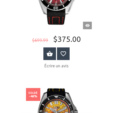
APERÇU
RAPIDE
$375.00
$699.99
ACHETER MAINTENANT
Écrire un avis
SOLDÉ
-46%