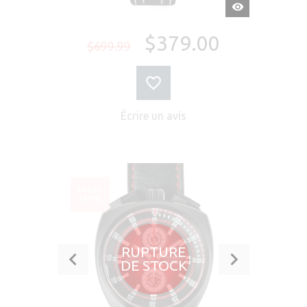
APERÇU
RAPIDE
$379.00
$699.99
Écrire un avis
SOLDÉ
-37%
RUPTURE
DE STOCK