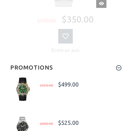
APERÇU
RAPIDE
$350.00
$550.00
Écrire un avis
PROMOTIONS
$499.00
$520.00
$525.00
$800.00