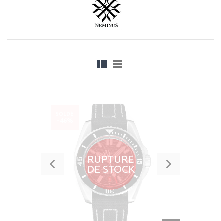
SOLDÉ
-46%
RUPTURE
DE STOCK