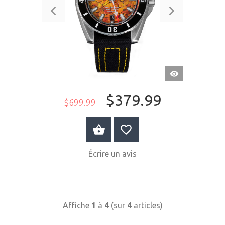
APERÇU
RAPIDE
$379.99
$699.99
ACHETER MAINTENANT
Écrire un avis
Affiche
1
à
4
(sur
4
articles)