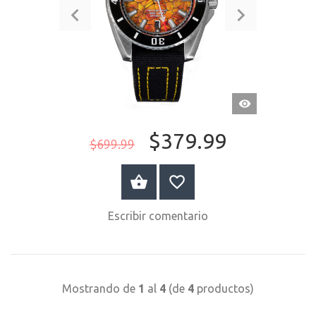
VISTA
RÁPIDA
$379.99
$699.99
COMPRAR AHORA
Escribir comentario
Mostrando de
1
al
4
(de
4
productos)