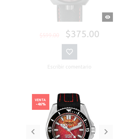
VISTA
RÁPIDA
$375.00
$599.00
Escribir comentario
VENTA
-46%