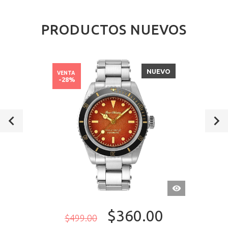
PRODUCTOS NUEVOS
NUEVO
VENTA
-28%
VISTA
RÁPIDA
$360.00
$499.00