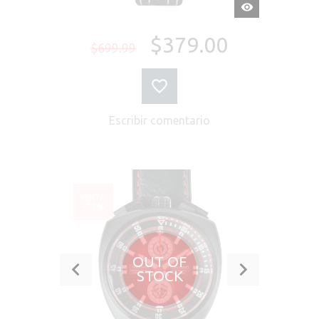
VISTA
RÁPIDA
$379.00
$699.99
Escribir comentario
VENTA
-37%
OUT OF
STOCK