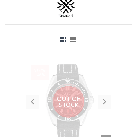
VENTA
-46%
OUT OF
STOCK