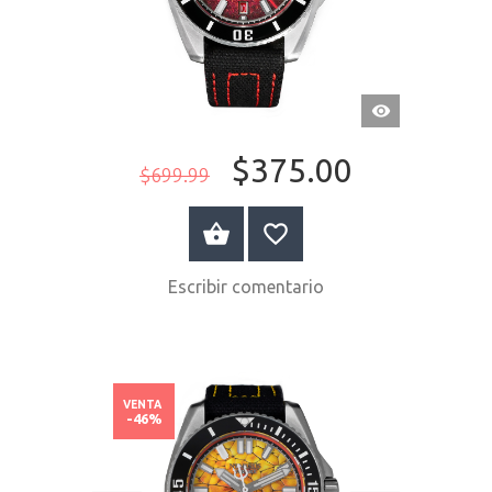
VISTA
RÁPIDA
$375.00
$699.99
COMPRAR AHORA
Escribir comentario
VENTA
-46%