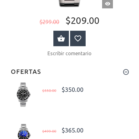
VISTA
RÁPIDA
$209.00
$299.00
A LA CESTA
Escribir comentario
OFERTAS
$350.00
$550.00
$365.00
$499.00