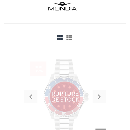
SOLDÉ
-39%
RUPTURE
DE STOCK