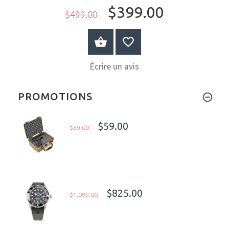
$399.00
$499.00
AU PANIER
Écrire un avis
PROMOTIONS
$59.00
$89.00
$825.00
$1,099.00