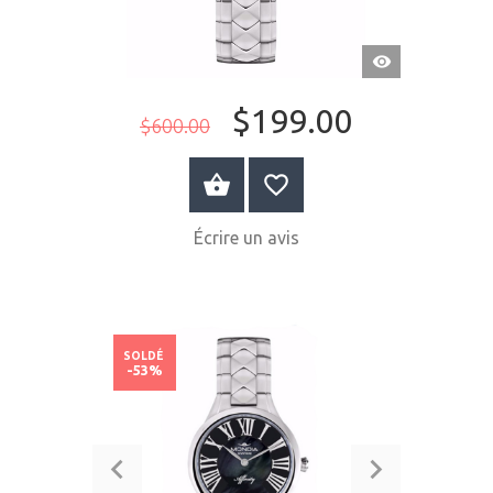
APERÇU
RAPIDE
$199.00
$600.00
ACHETER MAINTENANT
Écrire un avis
SOLDÉ
-53%