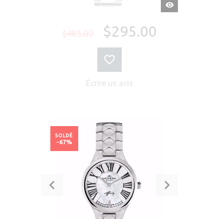
APERÇU
RAPIDE
$295.00
$485.00
Écrire un avis
SOLDÉ
-67%