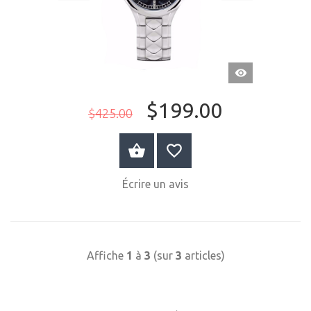
APERÇU
RAPIDE
$199.00
$425.00
ACHETER MAINTENANT
Écrire un avis
Affiche
1
à
3
(sur
3
articles)