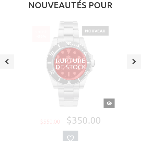
NOUVEAUTÉS POUR
NOUVEAU
SOLDÉ
-36%
RUPTURE
DE STOCK
APERÇU
RAPIDE
$350.00
$550.00