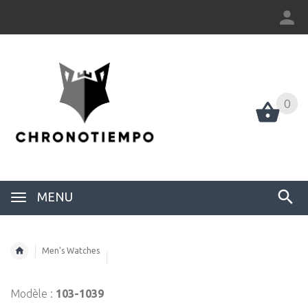
0
0
MENU
Men's Watches
Modèle :
103-1039