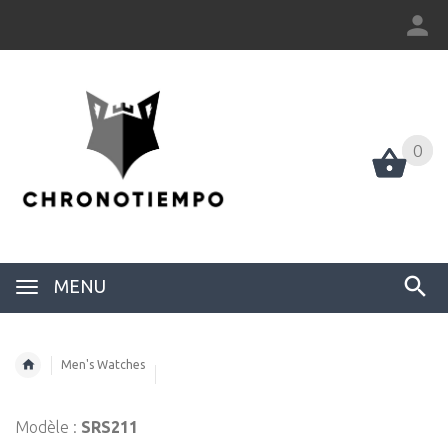
0
0
MENU
Men's Watches
Modèle :
SRS211