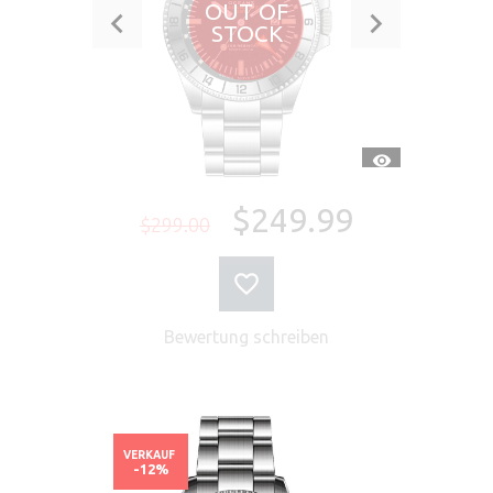
OUT OF
STOCK
SCHNELLANSI
$249.99
$299.00
Bewertung schreiben
VERKAUF
-12%