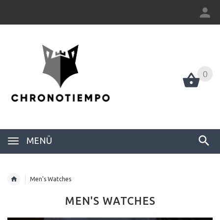
0
0
MENÜ
Men's Watches
MEN'S WATCHES