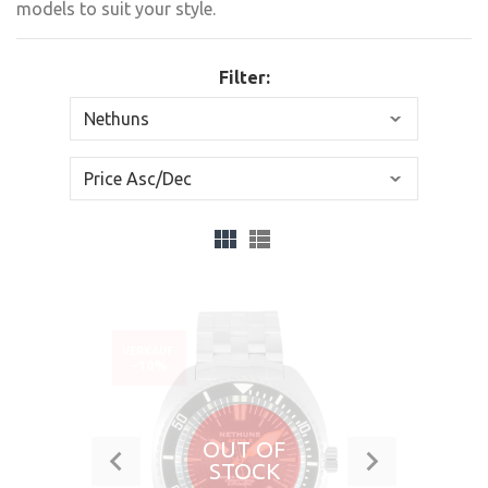
models to suit your style.
Filter:
VERKAUF
-10%
OUT OF
STOCK