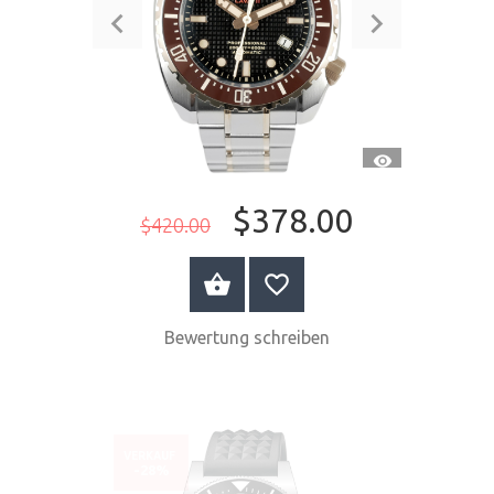
SCHNELLANSI
$378.00
$420.00
JETZT KAUFEN
Bewertung schreiben
VERKAUF
-28%