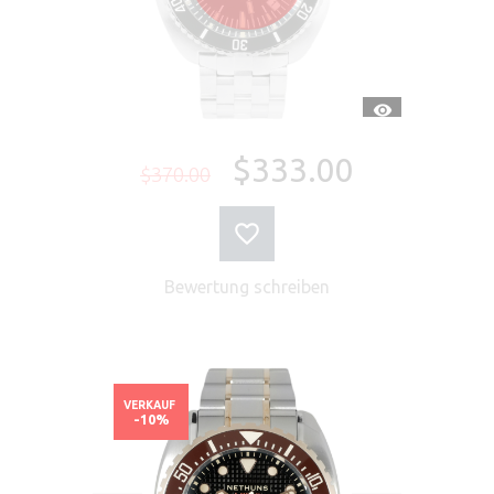
SCHNELLANSI
$333.00
$370.00
Bewertung schreiben
VERKAUF
-10%