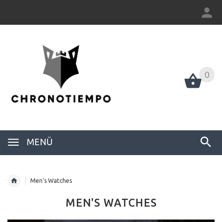
0
0
MENÜ
Men's Watches
MEN'S WATCHES