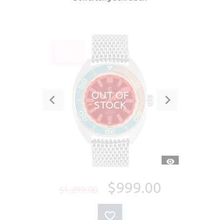
VERKAUF
-23%
OUT OF
STOCK
SCHNELLANSI
$999.00
$1,299.00