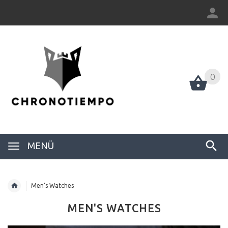
0
0
MENÜ
Men's Watches
MEN'S WATCHES