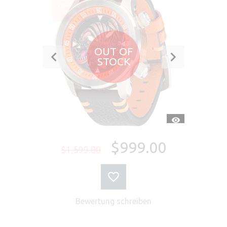
VERKAUF
-38%
OUT OF
STOCK
SCHNELLANSI
$999.00
$1,599.00
Bewertung schreiben