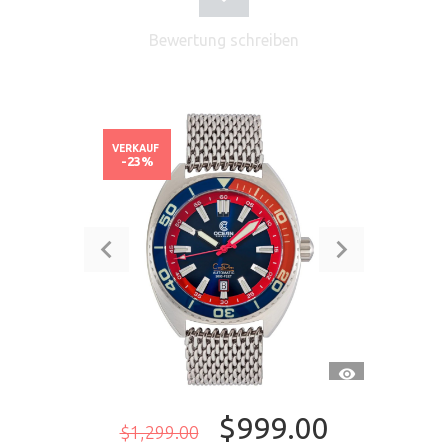
Bewertung schreiben
VERKAUF
-23%
SCHNELLANSI
$999.00
$1,299.00