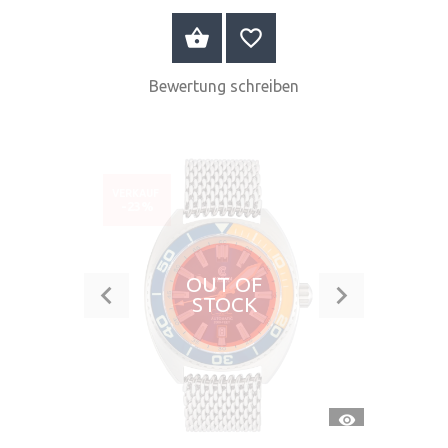
JETZT KAUFEN
Bewertung schreiben
VERKAUF
-23%
OUT OF
STOCK
SCHNELLANSI