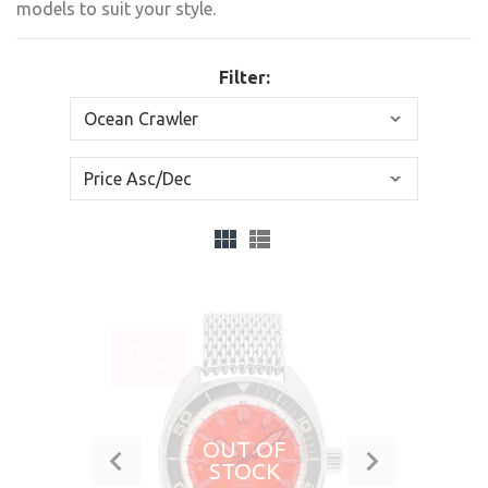
models to suit your style.
Filter:
VERKAUF
-27%
OUT OF
STOCK