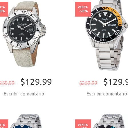
NTA
VENTA
50%
-50%
$129.99
$129.
259.99
$259.99
Escribir comentario
Escribir comentari
COMPRAR AHORA
COMPRAR AH
NTA
VENTA