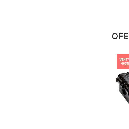
OFE
EVO
NUEVO
VENTA
VENT
-39%
-50