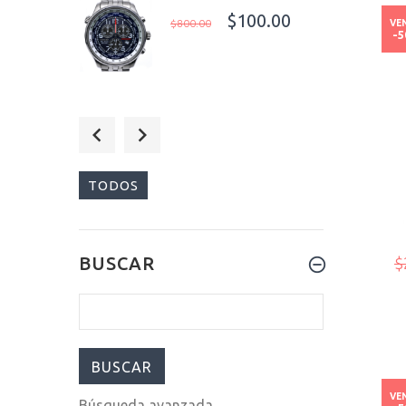
$100.00
$800.00
VE
-
$199.00
$299.00
TODOS
$179.00
BUSCAR
$
$249.00
VE
Búsqueda avanzada