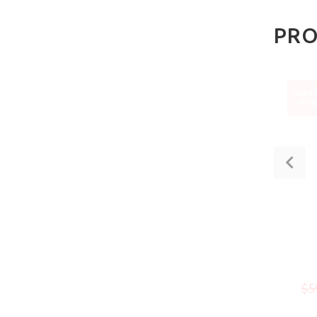
PRO
EVO
NUEVO
VENTA
VENT
-23%
-17
.00
$399.99
$520.00
$5
Escribir comentario