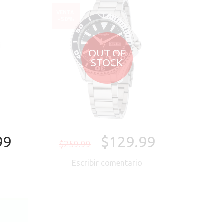
VENTA
-50%
OUT OF
STOCK
99
$129.99
$259.99
o
Escribir comentario
ORA