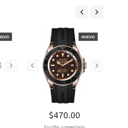
UEVO
NUEVO
VENT
-14
$470.00
o
Escribir comentario