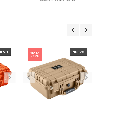
UEVO
NUEVO
VENTA
VENT
-39%
-51