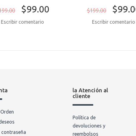
$99.00
$99.0
199.00
$199.00
Escribir comentario
Escribir comentari
nta
la Atención al
cliente
a Orden
Política de
 deseos
devoluciones y
 contraseña
reembolsos