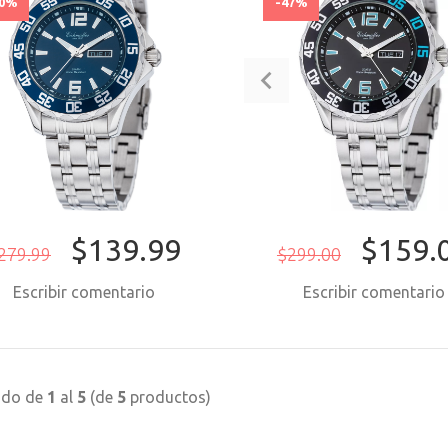
50%
-47%
$139.99
$159.
279.99
$299.00
Escribir comentario
Escribir comentari
COMPRAR AHORA
COMPRAR AH
ndo de
1
al
5
(de
5
productos)