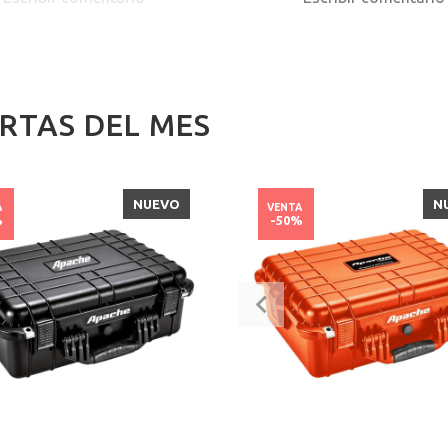
RTAS DEL MES
NUEVO
N
A
VENTA
%
-50%