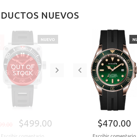
DUCTOS NUEVOS
NUEVO
N
A
%
OUT OF
STOCK
$499.00
$470.00
99.00
Escribir comentario
Escribir comentari