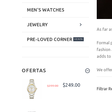
MEN'S WATCHES
JEWELRY
As far a
PRE-LOVED CORNER
VENTA
Formal p
fashion 
adds to 
We offer
OFERTAS
$249.00
$299.00
Filtrar 