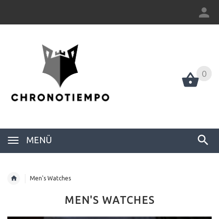
0
0
MENÜ
Men's Watches
MEN'S WATCHES