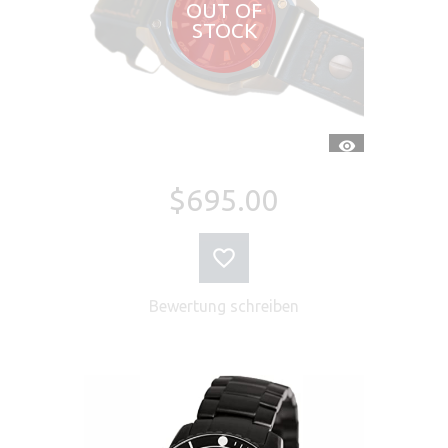
OUT OF
STOCK
SCHNELLANSI
$695.00
Bewertung schreiben