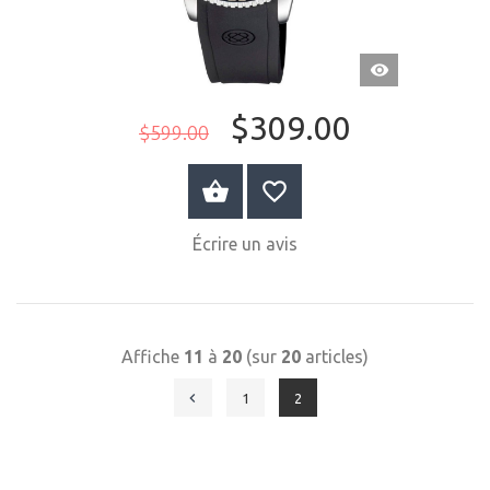
APERÇU
RAPIDE
$309.00
$599.00
ACHETER MAINTENANT
Écrire un avis
Affiche
11
à
20
(sur
20
articles)
1
2