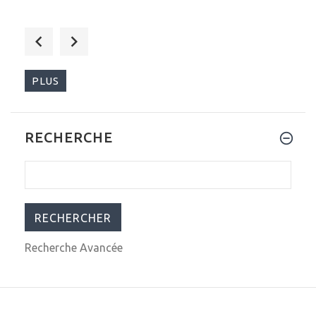
$489.00
$589.00
PLUS
RECHERCHE
$13,500.00
$25,000.00
Recherche Avancée