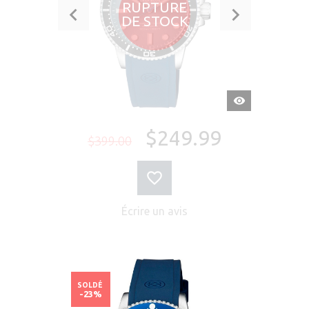
RUPTURE
DE STOCK
APERÇU
RAPIDE
$249.99
$399.00
Écrire un avis
SOLDÉ
-23%