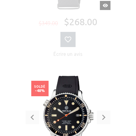
APERÇU
RAPIDE
$268.00
$349.00
Écrire un avis
SOLDÉ
-48%