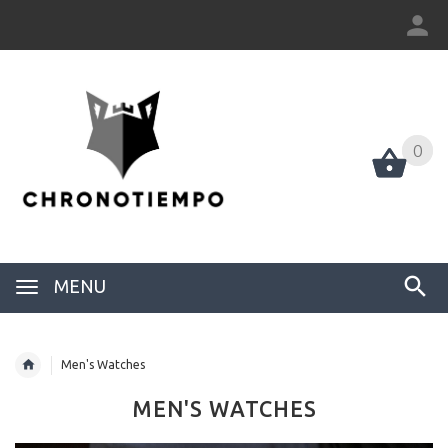
0
0
MENU
Men's Watches
MEN'S WATCHES