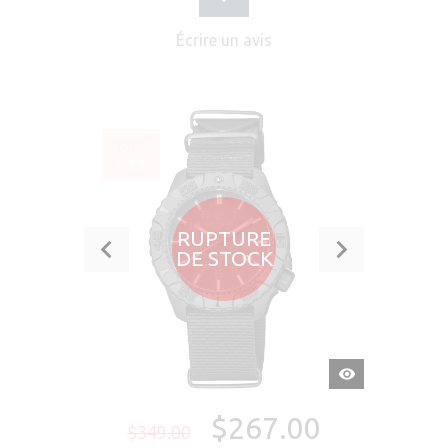
Écrire un avis
SOLDÉ
-23%
RUPTURE
DE STOCK
APERÇU
RAPIDE
$267.00
$349.00