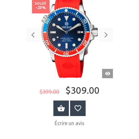
SOLDÉ
-23%
APERÇU
RAPIDE
$309.00
$399.00
ACHETER MAINTENANT
Écrire un avis