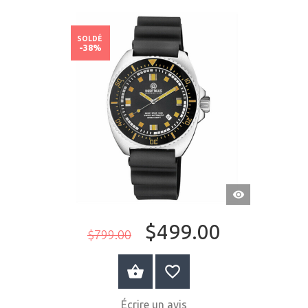
SOLDÉ
-38%
APERÇU
RAPIDE
$499.00
$799.00
ACHETER MAINTENANT
Écrire un avis