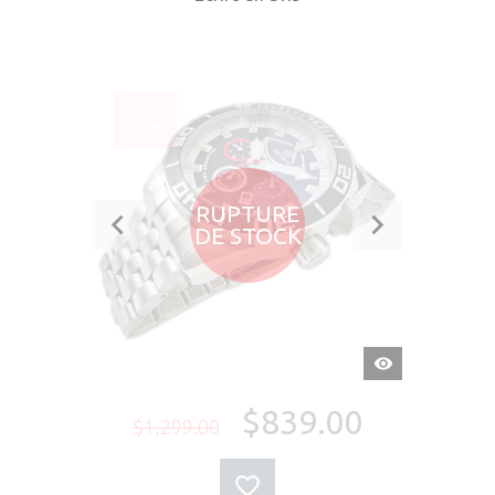
SOLDÉ
-35%
RUPTURE
DE STOCK
APERÇU
RAPIDE
$839.00
$1,299.00