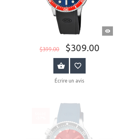
APERÇU
RAPIDE
$309.00
$399.00
ACHETER MAINTENANT
Écrire un avis
SOLDÉ
-37%