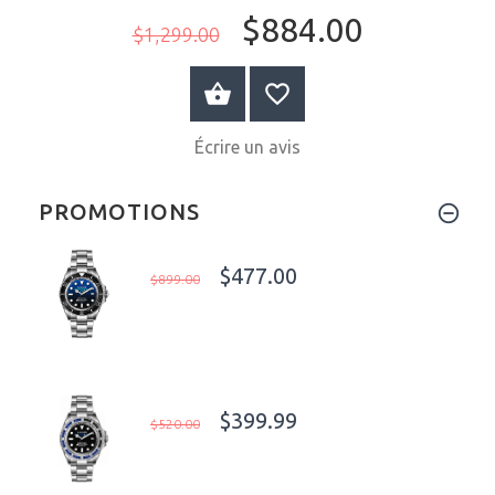
$884.00
$1,299.00
AU PANIER
Écrire un avis
PROMOTIONS
$477.00
$899.00
$399.99
$520.00