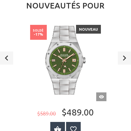
NOUVEAUTÉS POUR
NOUVEAU
SOLDÉ
-17%
APERÇU
RAPIDE
$489.00
$589.00
AU PANIER