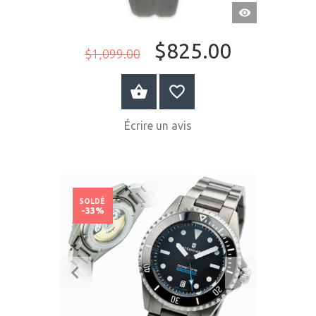
APERÇU
RAPIDE
$825.00
$1,099.00
ACHETER MAINTENANT
Écrire un avis
SOLDÉ
-33%