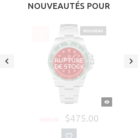
NOUVEAUTÉS POUR
NOUVEAU
SOLDÉ
-21%
RUPTURE
DE STOCK
APERÇU
RAPIDE
$475.00
$599.00