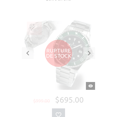
SOLDÉ
-30%
RUPTURE
DE STOCK
APERÇU
RAPIDE
$695.00
$999.00