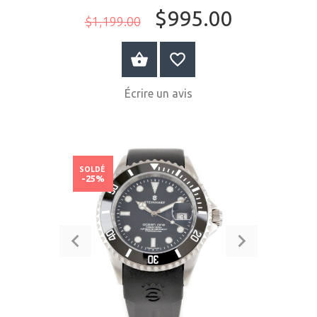
$995.00
$1,199.00
ACHETER MAINTENANT
Écrire un avis
SOLDÉ
-25%