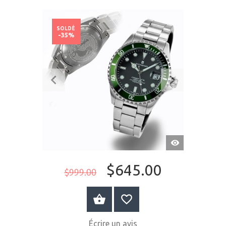
SOLDÉ
-35%
APERÇU
RAPIDE
$645.00
$999.00
ACHETER MAINTENANT
Écrire un avis