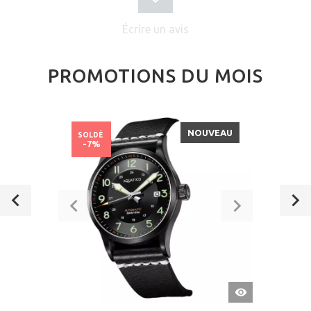
Écrire un avis
PROMOTIONS DU MOIS
NOUVEAU
SOLDÉ
-7%
APERÇU
RAPIDE