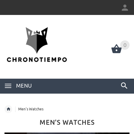
0
0
MENU
Men's Watches
MEN'S WATCHES