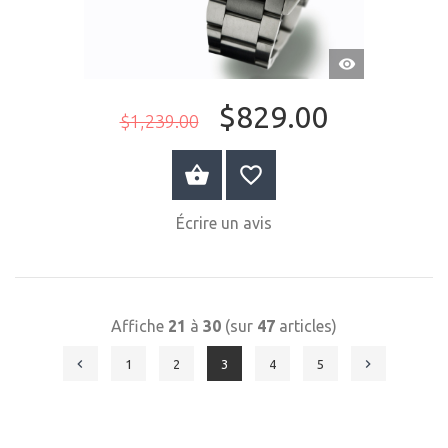
APERÇU
RAPIDE
$829.00
$1,239.00
ACHETER MAINTENANT
Écrire un avis
Affiche
21
à
30
(sur
47
articles)
1
2
3
4
5