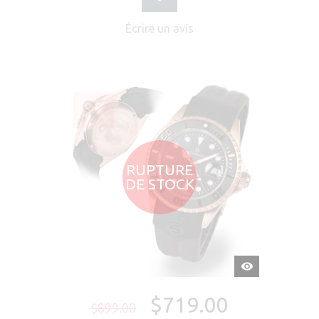
Écrire un avis
SOLDÉ
-20%
RUPTURE
DE STOCK
APERÇU
RAPIDE
$719.00
$899.00