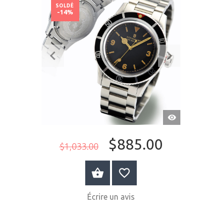
SOLDÉ
-14%
APERÇU
RAPIDE
$885.00
$1,033.00
ACHETER MAINTENANT
Écrire un avis