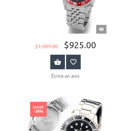
APERÇU
RAPIDE
$925.00
$1,099.00
ACHETER MAINTENANT
Écrire un avis
SOLDÉ
-28%