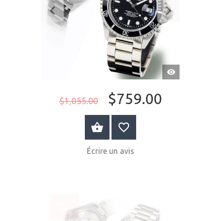
APERÇU
RAPIDE
$759.00
$1,055.00
ACHETER MAINTENANT
Écrire un avis
SOLDÉ
-14%