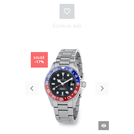
Écrire un avis
SOLDÉ
-17%
APERÇU
RAPIDE