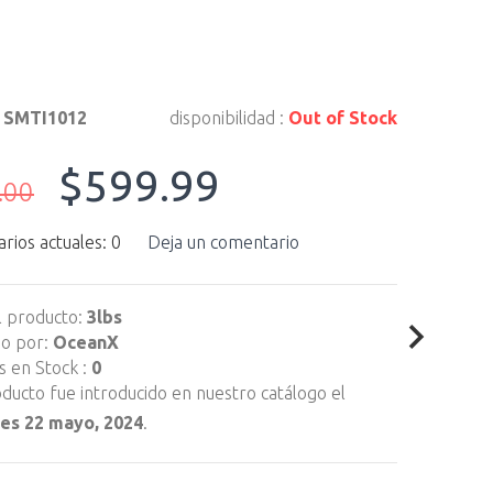
:
SMTI1012
disponibilidad :
Out of Stock
$599.99
.00
ios actuales: 0
Deja un comentario
l producto:
3lbs
do por:
OceanX
 en Stock :
0
ducto fue introducido en nuestro catálogo el
es 22 mayo, 2024
.