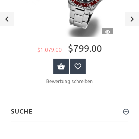
CH
SCHNELLANSI
$799.00
$1,079.00
PRODUKT ANZEIGEN
Bewertung schreiben
SUCHE