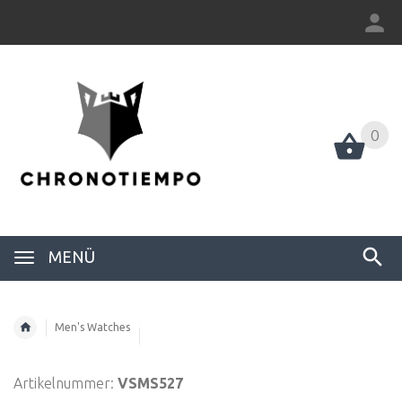
0
0
MENÜ
Men's Watches
Artikelnummer:
VSMS527