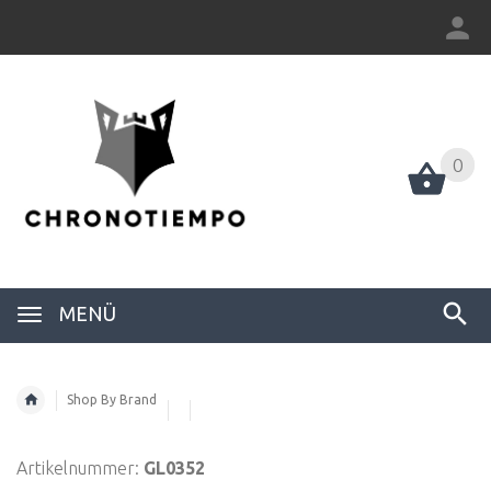
0
0
MENÜ
Shop By Brand
Artikelnummer:
GL0352