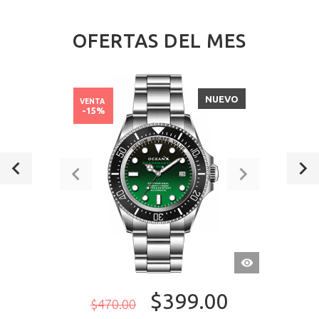
OFERTAS DEL MES
NUEVO
VENTA
-15%
VISTA
RÁPIDA
$399.00
$470.00