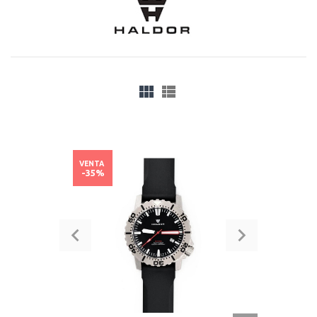
VENTA
-35%