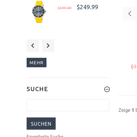
$249.99
$399.00
$378.00
$420.00
MEHR
$1
$333.00
SUCHE
$370.00
Zeige
1
Erweiterte Suche