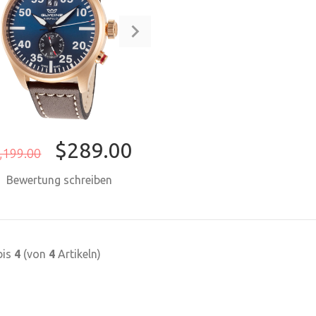
$289.00
,199.00
Bewertung schreiben
JETZT KAUFEN
bis
4
(von
4
Artikeln)