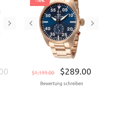
-76%
00
$289.00
$1,199.00
n
Bewertung schreiben
JETZT KAUFEN