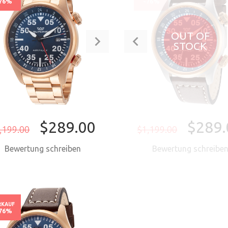
76%
-76%
OUT OF
STOCK
$289.00
$289.
,199.00
$1,199.00
Bewertung schreiben
Bewertung schreibe
JETZT KAUFEN
RKAUF
76%