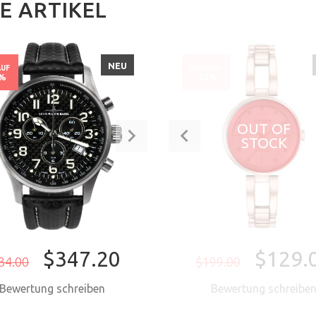
E ARTIKEL
NEU
AUF
VERKAUF
0%
-35%
OUT OF
STOCK
$347.20
$129.
34.00
$199.00
Bewertung schreiben
Bewertung schreibe