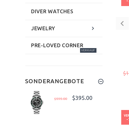
-
DIVER WATCHES
JEWELRY
PRE-LOVED CORNER
VERKAUF
$1
SONDERANGEBOTE
$395.00
$595.00
VE
-