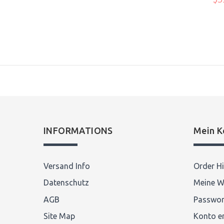
n
Bewertung schreiben
INFORMATIONS
Mein K
Versand Info
Order Hi
Datenschutz
Meine W
AGB
Passwor
Site Map
Konto er