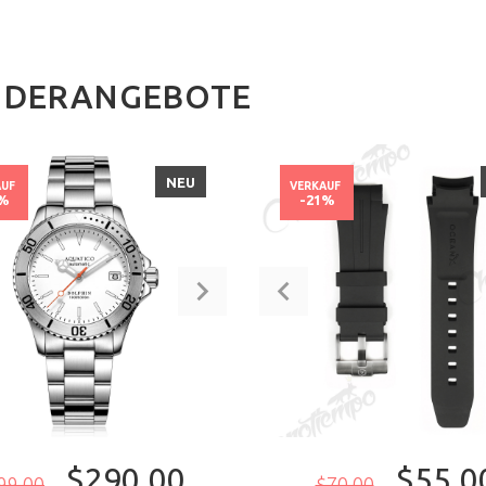
NDERANGEBOTE
NEU
AUF
VERKAUF
7%
-21%
$290.00
$55.0
99.00
$70.00