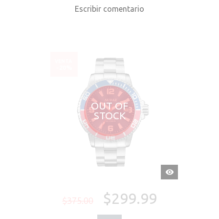
Escribir comentario
VENTA
-20%
OUT OF
STOCK
VISTA
RÁPIDA
$299.99
$375.00