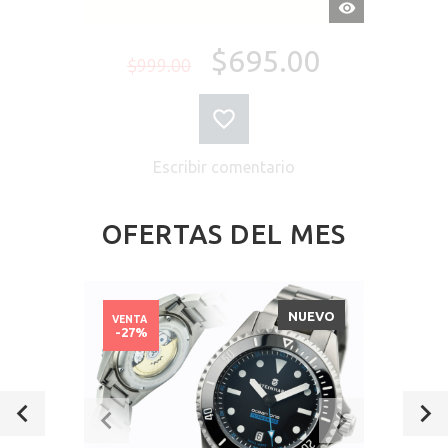
VISTA
RÁPIDA
$695.00
$999.00
Escribir comentario
OFERTAS DEL MES
NUEVO
VENTA
-27%