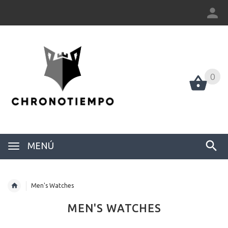
0
0
MENÚ
Men's Watches
MEN'S WATCHES