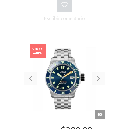
Escribir comentario
VENTA
-48%
VISTA
RÁPIDA