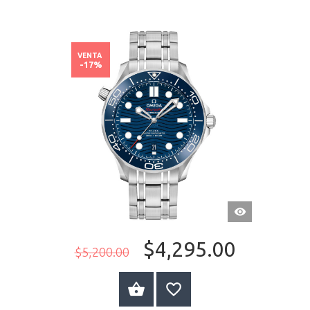
VENTA
-17%
VISTA
RÁPIDA
$4,295.00
$5,200.00
COMPRAR AHORA