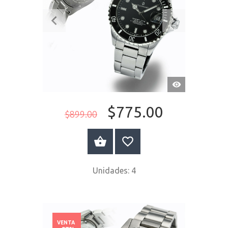
VISTA
RÁPIDA
$775.00
$899.00
COMPRAR AHORA
Escribir c
Unidades: 4
VENTA