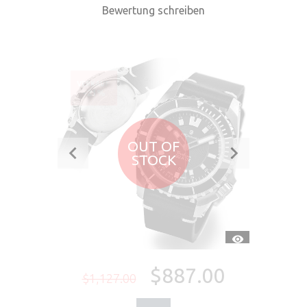
Bewertung schreiben
VERKAUF
-21%
OUT OF
STOCK
SCHNELLANSI
$887.00
$1,127.00