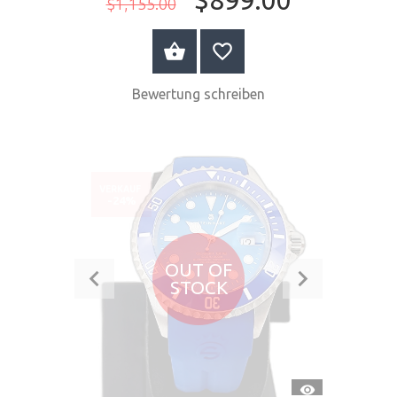
$1,155.00
JETZT KAUFEN
Bewertung schreiben
VERKAUF
-24%
OUT OF
STOCK
SCHNELLANSI