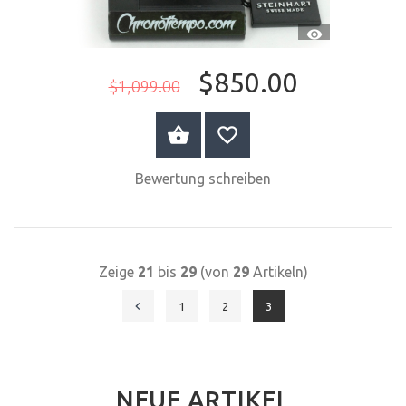
SCHNELLANSI
$850.00
$1,099.00
JETZT KAUFEN
Bewertung schreiben
Zeige
21
bis
29
(von
29
Artikeln)
1
2
3
NEUE ARTIKEL