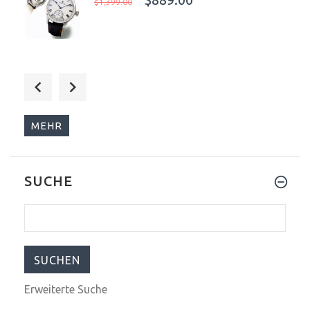
$1,399.00
$745.00
$1,055.00
MEHR
SUCHE
$775.00
$899.00
Erweiterte Suche