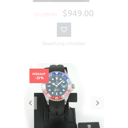
$949.00
$1,249.00
Bewertung schreiben
VERKAUF
-23%