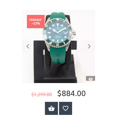
VERKAUF
-32%
SCHNELLANSI
$884.00
$1,299.00
JETZT KAUFEN