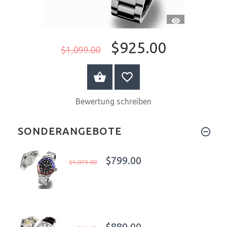
CH
SCHNELLANSI
$925.00
$1,099.00
WARENKORB
Bewertung schreiben
SONDERANGEBOTE
$799.00
$1,079.00
$889.00