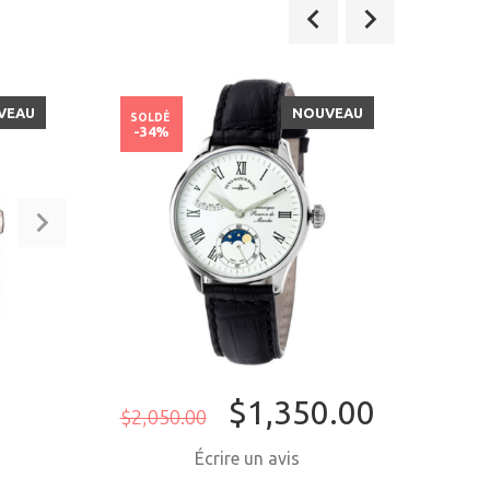
VEAU
NOUVEAU
SOLDÉ
SOLD
-34%
-36
$1,350.00
$2,050.00
$1,5
Écrire un avis