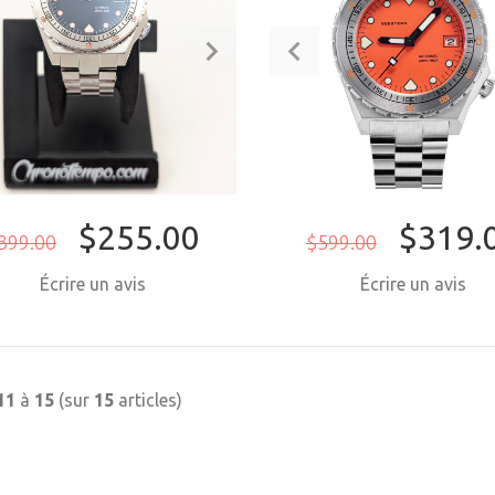
$255.00
$319.
399.00
$599.00
Écrire un avis
Écrire un avis
ACHETER MAINTENANT
ACHETER MAI
11
à
15
(sur
15
articles)