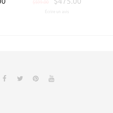
00
$475.00
$599.00
Écrire un avis