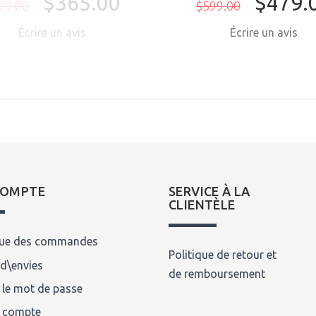
$365.00
$479.
99.00
$599.00
Écrire un avis
Écrire un avis
COMPTE
SERVICE À LA
CLIENTÈLE
que des commandes
Politique de retour et
 d\envies
de remboursement
 le mot de passe
n compte