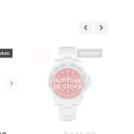
VEAU
NOUVEAU
SOLDÉ
SOLD
-21%
-14
RUPTURE
DE STOCK