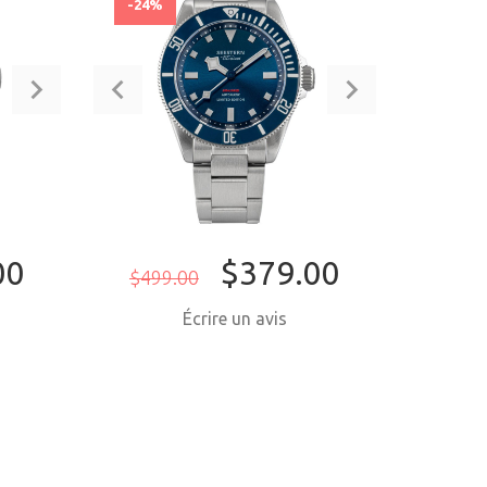
-24%
00
$379.00
$499.00
Écrire un avis
NTENANT
ACHETER MAINTENANT