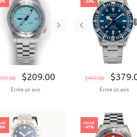
30%
-24%
$209.00
$379.
299.00
$499.00
Écrire un avis
Écrire un avis
ACHETER MAINTENANT
ACHETER MAI
LDÉ
SOLDÉ
36%
-47%