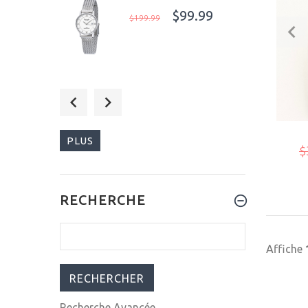
$99.99
$199.99
$129.99
$259.99
PLUS
$
$99.99
RECHERCHE
$199.99
Affiche
Recherche Avancée