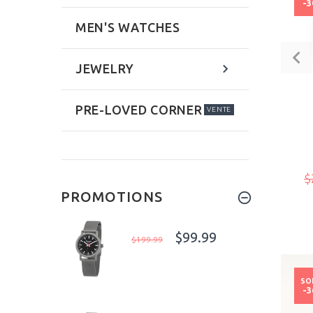
-
MEN'S WATCHES
JEWELRY
PRE-LOVED CORNER
VENTE
$
PROMOTIONS
$99.99
$199.99
SO
-