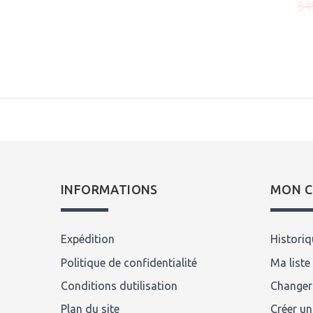
00
$360.00
$499.00
$4
Écrire un avis
INFORMATIONS
MON 
Expédition
Histori
Politique de confidentialité
Ma liste
Conditions dutilisation
Changer
Plan du site
Créer u