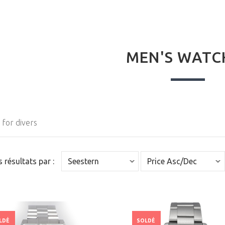
MEN'S WATC
for divers
es résultats par :
LDÉ
SOLDÉ