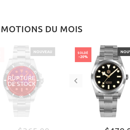
MOTIONS DU MOIS
NOUVEAU
NOU
É
SOLDÉ
%
-20%
RUPTURE
DE STOCK