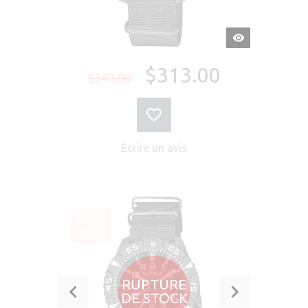
APERÇU
RAPIDE
$313.00
$349.00
Écrire un avis
SOLDÉ
-23%
RUPTURE
DE STOCK