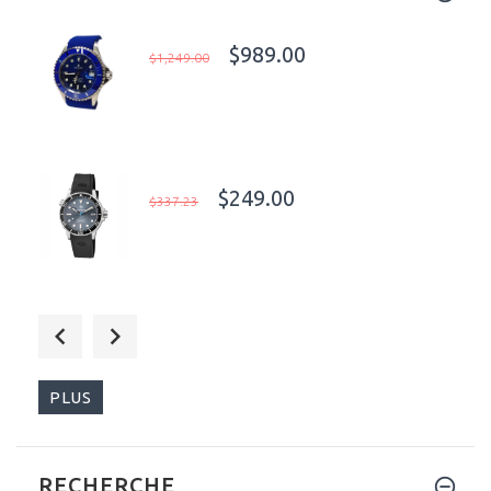
$989.00
$1,249.00
$249.00
$337.23
$139.00
$199.99
PLUS
RECHERCHE
$139.99
$279.99