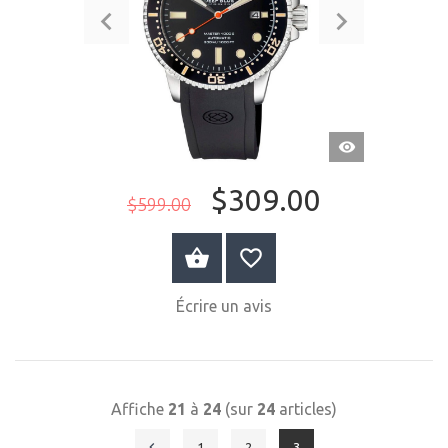
APERÇU
RAPIDE
$309.00
$599.00
ACHETER MAINTENANT
Écrire un avis
Affiche
21
à
24
(sur
24
articles)
1
2
3