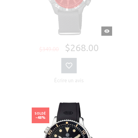
APERÇU
RAPIDE
$268.00
$349.00
Écrire un avis
SOLDÉ
-48%