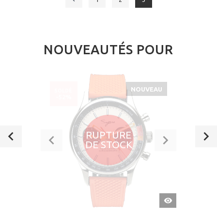
NOUVEAUTÉS POUR
NOUVEAU
SOLDÉ
-52%
RUPTURE
DE STOCK
APERÇU
RAPIDE