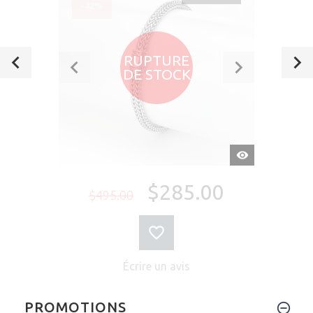
-42%
RUPTURE
DE STOCK
APERÇU
RAPIDE
$285.00
$495.00
Écrire un avis
PROMOTIONS