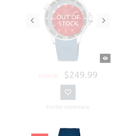
OUT OF
STOCK
VISTA
RÁPIDA
$249.99
$399.00
Escribir comentario