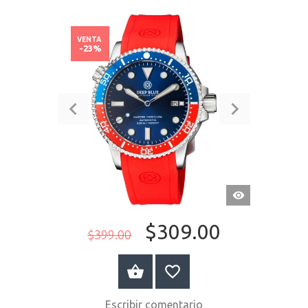
VENTA
-23%
VISTA
RÁPIDA
$309.00
$399.00
COMPRAR AHORA
Escribir comentario