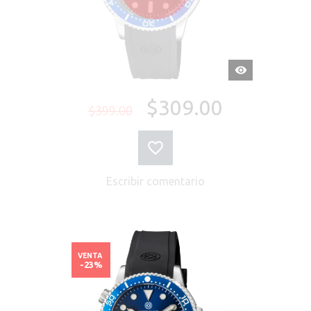
VISTA
RÁPIDA
$309.00
$399.00
Escribir comentario
VENTA
-23%