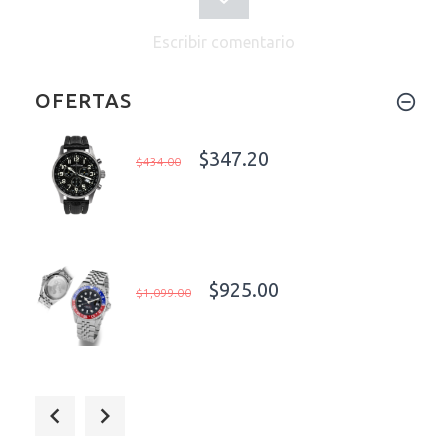
Escribir comentario
OFERTAS
$347.20
$434.00
$925.00
$1,099.00
$1,055.00
$1,319.00