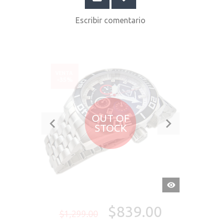
Escribir comentario
VENTA
-35%
OUT OF
STOCK
VISTA
RÁPIDA
$839.00
$1,299.00