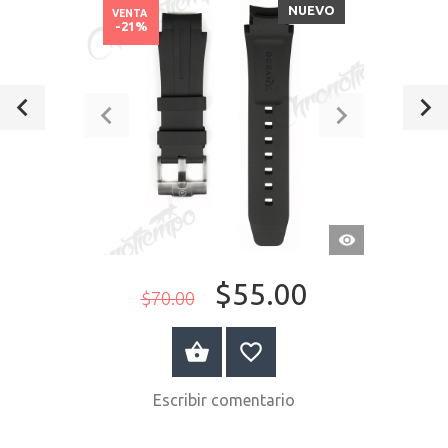
NUEVO
VENTA
-21%
VISTA
RÁPIDA
$55.00
$70.00
A LA CESTA
Escribir comentario