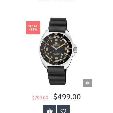
VENTA
-38%
VISTA
RÁPIDA
$499.00
$799.00
COMPRAR AHORA