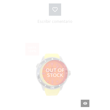
Escribir comentario
VENTA
-36%
OUT OF
STOCK
VISTA
RÁPIDA