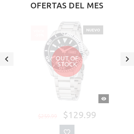
OFERTAS DEL MES
NUEVO
VENTA
-50%
OUT OF
STOCK
VISTA
RÁPIDA
$129.99
$259.99