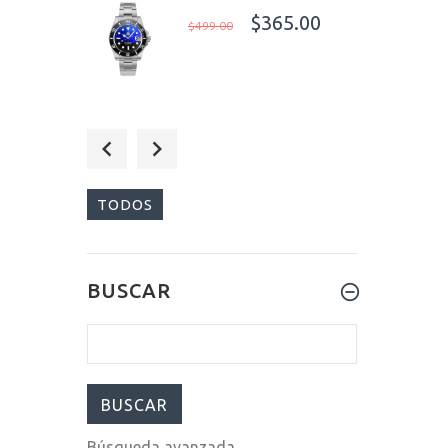
$365.00
$499.00
$350.00
$550.00
TODOS
$479.00
BUSCAR
$599.00
Búsqueda avanzada