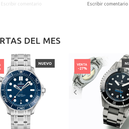
Escribir comentario
Escribir comentari
RTAS DEL MES
NUEVO
N
A
VENTA
%
-27%