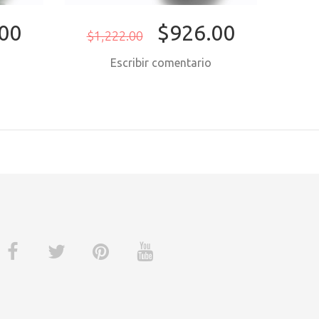
00
$926.00
$1,222.00
$8
o
Escribir comentario