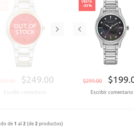
NTA
VENTA
17%
-33%
OUT OF
STOCK
$249.00
$199.
299.00
$299.00
Escribir comentario
Escribir comentari
COMPRAR AH
ndo de
1
al
2
(de
2
productos)