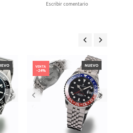
o
Escribir comentario
UEVO
NUEVO
VENTA
VENT
-24%
-24