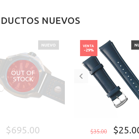
DUCTOS NUEVOS
NUEVO
N
VENTA
-29%
OUT OF
STOCK
$695.00
$25.0
$35.00