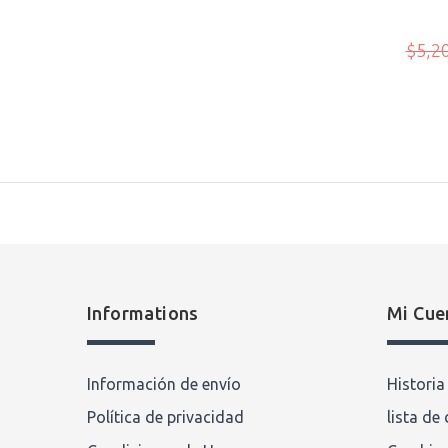
Escribir comentario
99
$5,2
Informations
Mi Cue
Información de envío
Histori
Política de privacidad
lista de