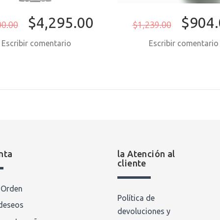
$4,295.00
$904.
00.00
$1,239.00
Escribir comentario
Escribir comentari
nta
la Atención al
cliente
a Orden
Política de
 deseos
devoluciones y