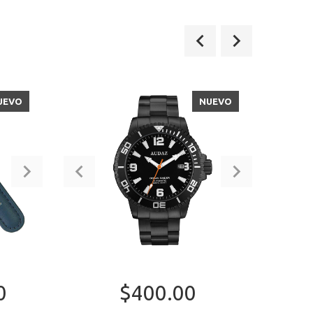
UEVO
NUEVO
0
$400.00