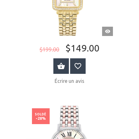
APERÇU
RAPIDE
$149.00
$199.00
ACHETER MAINTENANT
Écrire un avis
SOLDÉ
-28%