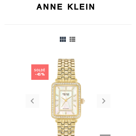
SOLDÉ
-45%