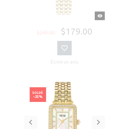
APERÇU
RAPIDE
$179.00
$249.00
Écrire un avis
SOLDÉ
-25%