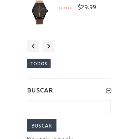
$29.99
$199.00
$825.00
$1,099.00
TODOS
$29.99
BUSCAR
$199.00
Búsqueda avanzada