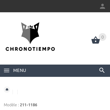
0
0
MENU
Modèle :
211-1186