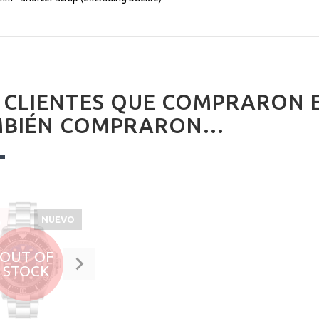
 CLIENTES QUE COMPRARON 
BIÉN COMPRARON...
NUEVO
A
%
OUT OF
STOCK