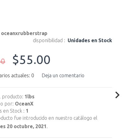
:
oceanxrubberstrap
disponibilidad :
Unidades en Stock
$55.00
00
ios actuales: 0
Deja un comentario
l producto:
1lbs
do por:
OceanX
 en Stock :
1
ducto fue introducido en nuestro catálogo el
es 20 octubre, 2021
.