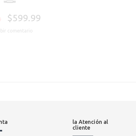
$599.99
0
ibir comentario
Agotado
nta
la Atención al
cliente