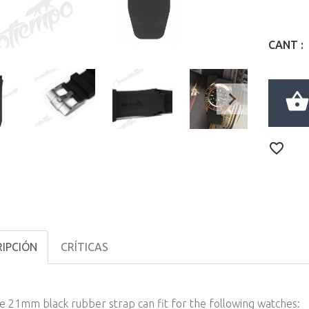
CANT :
IPCIÓN
CRÍTICAS
e 21mm black rubber strap can fit for the following watches: