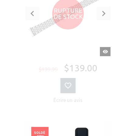
RUPTURE
DE STOCK
APERÇU
RAPIDE
$139.00
$199.99
Écrire un avis
SOLDÉ