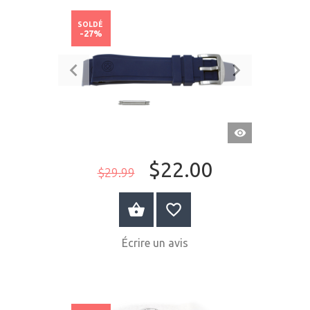
SOLDÉ
-27%
APERÇU
RAPIDE
$22.00
$29.99
ACHETER MAINTENANT
Écrire un avis