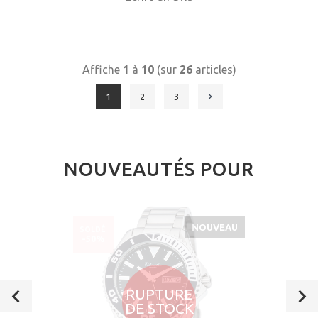
Affiche
1
à
10
(sur
26
articles)
1
2
3
NOUVEAUTÉS POUR
NOUVEAU
SOLDÉ
-50%
RUPTURE
DE STOCK