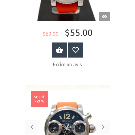
APERÇU
RAPIDE
$55.00
$69.99
ACHETER MAINTENANT
Écrire un avis
SOLDÉ
-21%