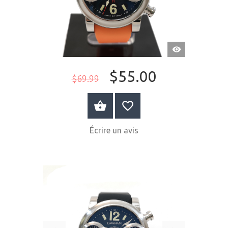
APERÇU
RAPIDE
$55.00
$69.99
ACHETER MAINTENANT
Écrire un avis