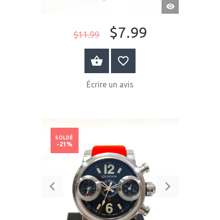
APERÇU
RAPIDE
$7.99
$11.99
ACHETER MAINTENANT
Écrire un avis
SOLDÉ
-21%