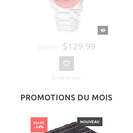
APERÇU
RAPIDE
$129.99
$259.99
Écrire un avis
PROMOTIONS DU MOIS
NOUVEAU
SOLDÉ
-34%