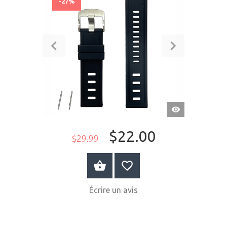
-27%
APERÇU
RAPIDE
$22.00
$29.99
ACHETER MAINTENANT
Écrire un avis