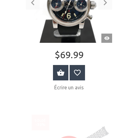
APERÇU
RAPIDE
$69.99
ACHETER MAINTENANT
Écrire un avis
SOLDÉ
-30%