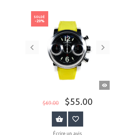
SOLDÉ
-20%
APERÇU
RAPIDE
$55.00
$69.00
ACHETER MAINTENANT
Écrire un avis