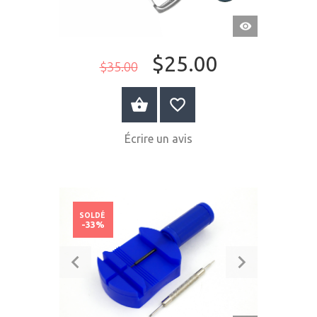
APERÇU
RAPIDE
$25.00
$35.00
ACHETER MAINTENANT
Écrire un avis
SOLDÉ
-33%