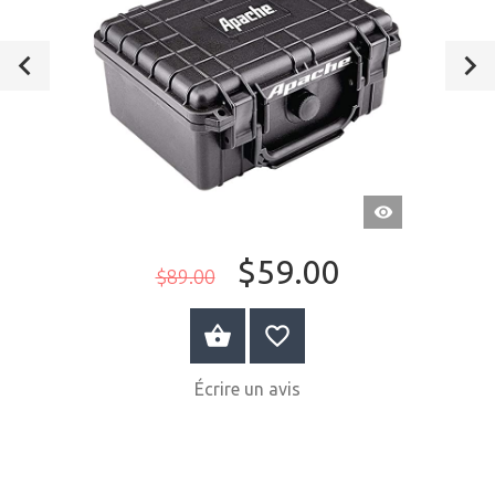
APERÇU
RAPIDE
$59.00
$89.00
AU PANIER
Écrire un avis