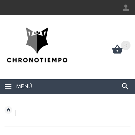
0
0
MENÚ