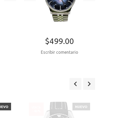
$499.00
$7
o
Escribir comentario
UEVO
NUEVO
VENTA
VENT
-46%
-26