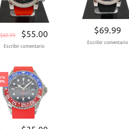
$69.99
$55.00
$69.99
Escribir comentari
Escribir comentario
COMPRAR AH
COMPRAR AHORA
NTA
49%