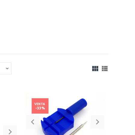
VENTA
-33%