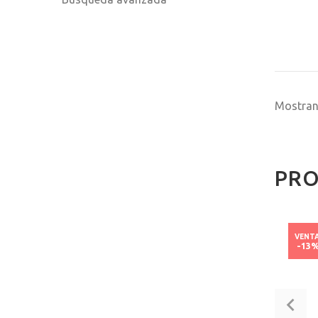
Mostra
PRO
EVO
NUEVO
VENTA
VENT
-50%
-13