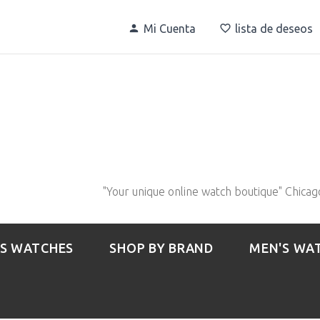
Mi Cuenta
lista de deseos
"Your unique online watch boutique" Chicag
S WATCHES
SHOP BY BRAND
MEN'S WA