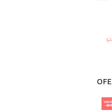
$99.00
$199.00
$7
Escribir comentario
OFE
EVO
NUEVO
VENTA
VENT
-60%
-46