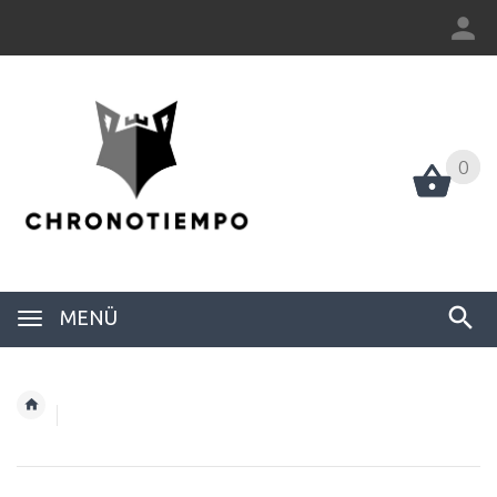
0
0
MENÜ