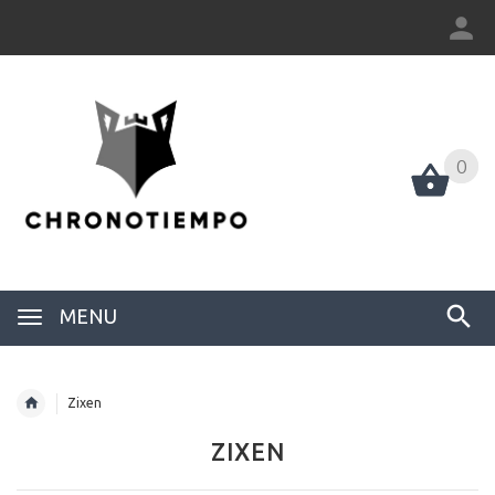
0
0
MENU
Zixen
ZIXEN