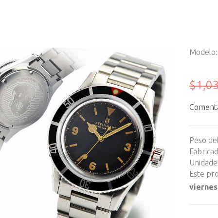
Modelo
$1,0
Comentar
Peso de
Fabrica
Unidades
Este pro
viernes