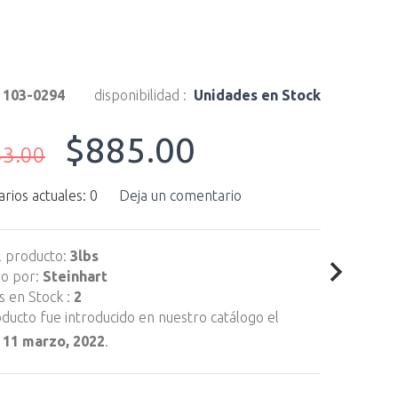
:
103-0294
disponibilidad :
Unidades en Stock
$885.00
33.00
ios actuales: 0
Deja un comentario
l producto:
3lbs
do por:
Steinhart
 en Stock :
2
ducto fue introducido en nuestro catálogo el
 11 marzo, 2022
.