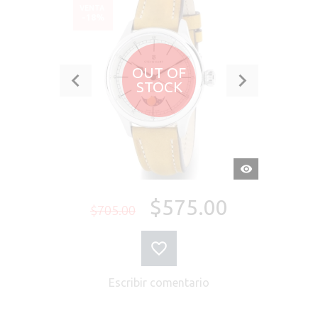
VENTA
-18%
OUT OF
STOCK
VISTA
RÁPIDA
$575.00
$705.00
Escribir comentario