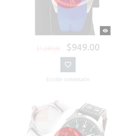
VISTA
RÁPIDA
$949.00
$1,249.00
Escribir comentario
VENTA
-34%