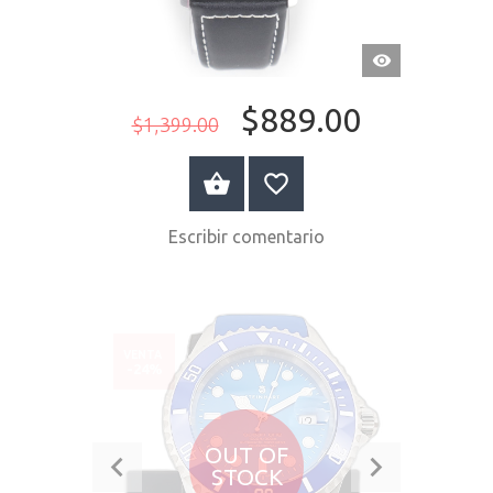
VISTA
RÁPIDA
$889.00
$1,399.00
COMPRAR AHORA
Escribir comentario
VENTA
-24%
OUT OF
STOCK