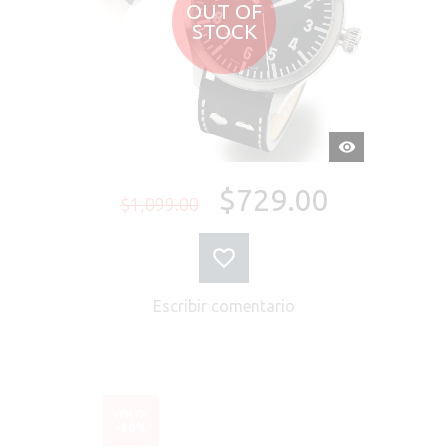
OUT OF
STOCK
VISTA
RÁPIDA
$729.00
$1,099.00
Escribir comentario
VENTA
-30%