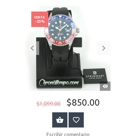
VENTA
-23%
VISTA
RÁPIDA
$850.00
$1,099.00
COMPRAR AHORA
Escribir comentario