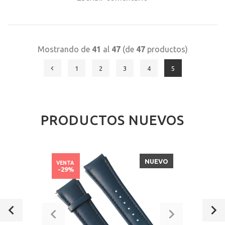
Mostrando de
41
al
47
(de
47
productos)
1
2
3
4
5
PRODUCTOS NUEVOS
NUEVO
VENTA
-29%