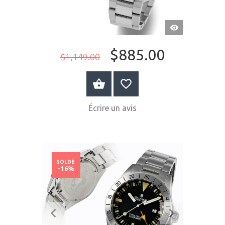
APERÇU
RAPIDE
$885.00
$1,149.00
ACHETER MAINTENANT
Écrire un avis
SOLDÉ
-16%