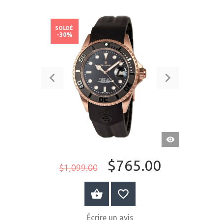
SOLDÉ
-30%
APERÇU
RAPIDE
$765.00
$1,099.00
ACHETER MAINTENANT
Écrire un avis