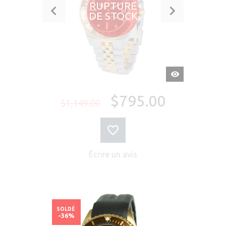
RUPTURE
DE STOCK
APERÇU
RAPIDE
$795.00
$1,149.00
Écrire un avis
SOLDÉ
-36%