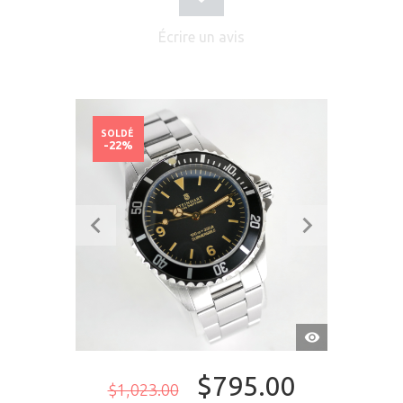
Écrire un avis
SOLDÉ
-22%
APERÇU
RAPIDE
$795.00
$1,023.00