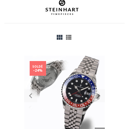
SOLDÉ
-24%