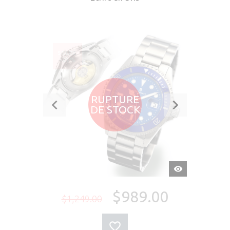
SOLDÉ
-21%
RUPTURE
DE STOCK
APERÇU
RAPIDE
$989.00
$1,249.00