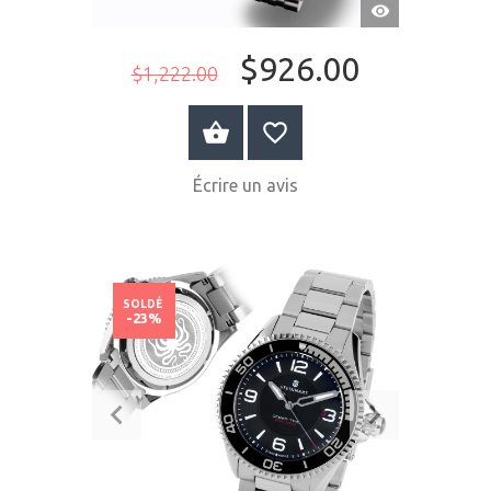
APERÇU
RAPIDE
$926.00
$1,222.00
ACHETER MAINTENANT
Écrire un avis
SOLDÉ
-23%