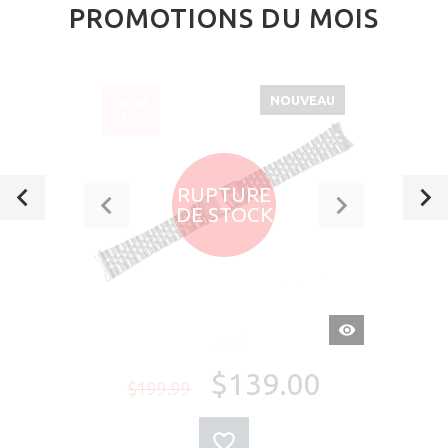
PROMOTIONS DU MOIS
NOUVEAU
SOLDÉ
-30%
RUPTURE
DE STOCK
APERÇU
RAPIDE
$139.00
$199.99