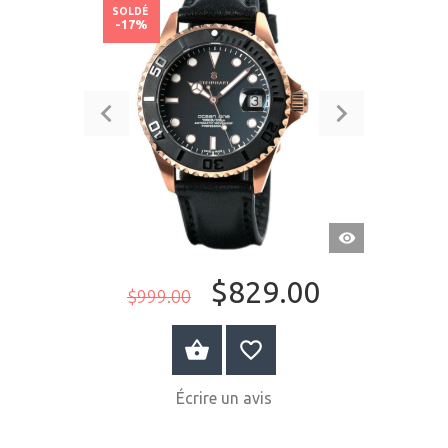
SOLDÉ
-17%
APERÇU
RAPIDE
$829.00
$999.00
ACHETER MAINTENANT
Écrire un avis