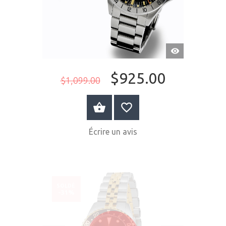
APERÇU
RAPIDE
$925.00
$1,099.00
ACHETER MAINTENANT
Écrire un avis
SOLDÉ
-31%