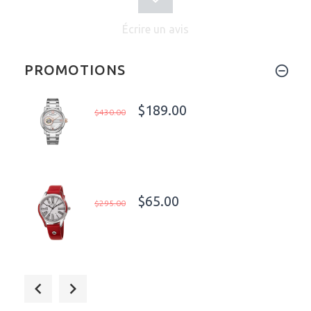
Écrire un avis
PROMOTIONS
$189.00
$430.00
$65.00
$295.00
$729.00
$1,123.00