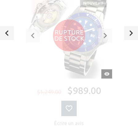
NOUVEAU
SOLDÉ
-21%
RUPTURE
DE STOCK
APERÇU
RAPIDE
$989.00
$1,249.00
Écrire un avis