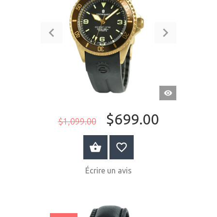
APERÇU
RAPIDE
$699.00
$1,099.00
ACHETER MAINTENANT
Écrire un avis