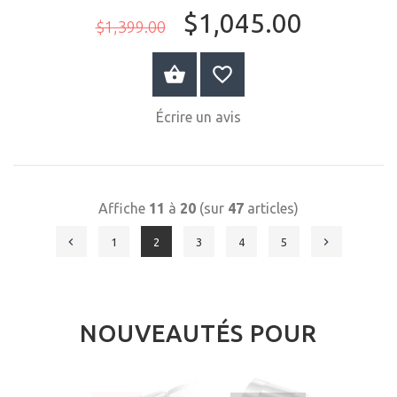
$1,045.00
$1,399.00
ACHETER MAINTENANT
Écrire un avis
Affiche
11
à
20
(sur
47
articles)
1
2
3
4
5
NOUVEAUTÉS POUR