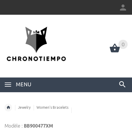
0
0
MENU
Jewelry
Women's Bracelets
Modèle :
BB900477XM