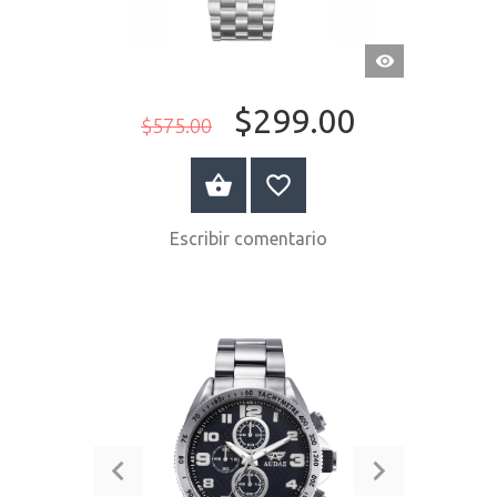
VISTA
RÁPIDA
$299.00
$575.00
COMPRAR AHORA
Escribir comentario