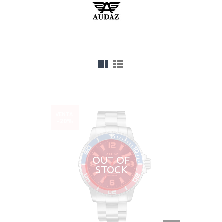
VENTA
-20%
OUT OF
STOCK