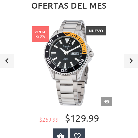
OFERTAS DEL MES
NUEVO
VENTA
-50%
VISTA
RÁPIDA
$129.99
$259.99
A LA CESTA