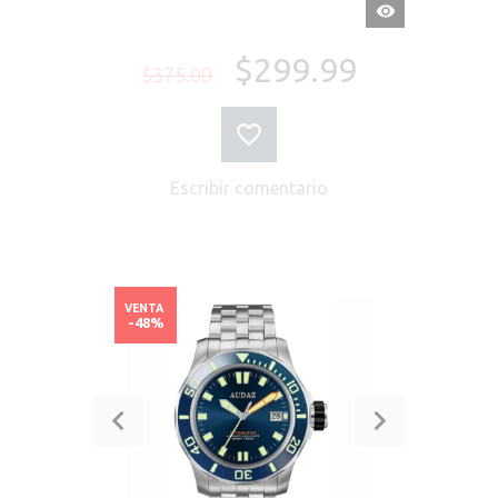
VISTA
RÁPIDA
$299.99
$375.00
Escribir comentario
VENTA
-48%